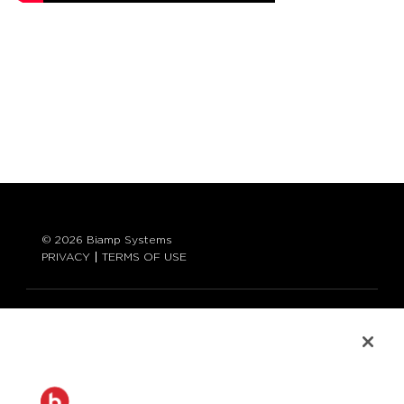
© 2026 Biamp Systems
PRIVACY
TERMS OF USE
LANGUAGE:
ENGLISH
CONTACT: