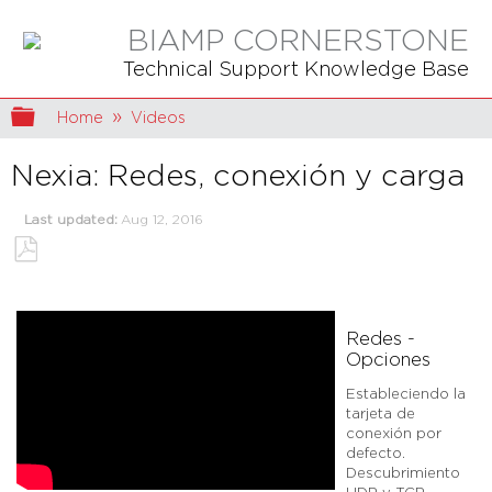
BIAMP CORNERSTONE
Technical Support Knowledge Base
Expand/collapse global hierarchy
Home
Videos
Nexia: Redes, conexión y carga
Last updated
Aug 12, 2016
Save
as
PDF
Redes -
Opciones
Estableciendo la
tarjeta de
conexión por
defecto.
Descubrimiento